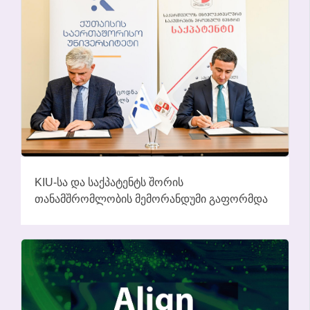
KIU-ᲡᲐ ᲓᲐ ᲡᲐᲥᲞᲐᲢᲔᲜᲢᲡ ᲨᲝᲠᲘᲡ
ᲗᲐᲜᲐᲛᲨᲠᲝᲛᲚᲝᲑᲘᲡ ᲛᲔᲛᲝᲠᲐᲜᲓᲣᲛᲘ ᲒᲐᲤᲝᲠᲛᲓᲐ