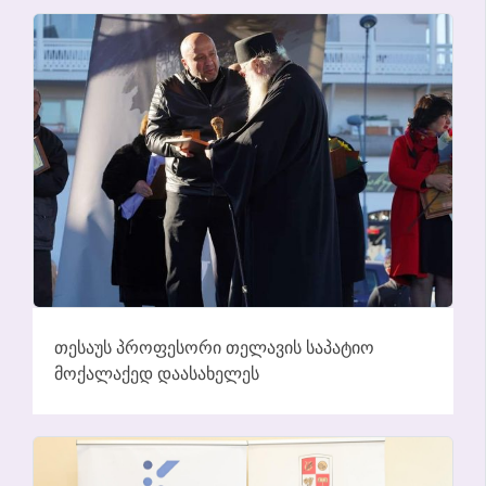
ᲗᲔᲡᲐᲣᲡ ᲞᲠᲝᲤᲔᲡᲝᲠᲘ ᲗᲔᲚᲐᲕᲘᲡ ᲡᲐᲞᲐᲢᲘᲝ
ᲛᲝᲥᲐᲚᲐᲥᲔᲓ ᲓᲐᲐᲡᲐᲮᲔᲚᲔᲡ