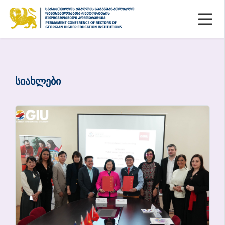
ᲡᲘᲐᲮᲚᲔᲑᲘ