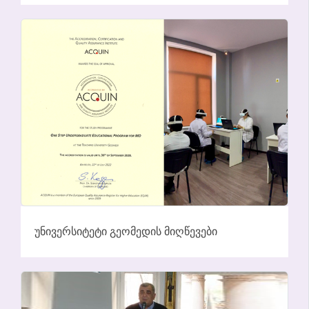
ᲣᲜᲘᲕᲔᲠᲡᲘᲢᲔᲢᲘ ᲒᲔᲝᲛᲔᲓᲘᲡ ᲛᲘᲦᲬᲔᲕᲔᲑᲘ