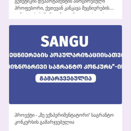
ᲒᲔᲜᲔᲢᲘᲙᲘᲡ ᲓᲔᲞᲐᲠᲢᲐᲛᲔᲜᲢᲘᲡ ᲐᲡᲝᲪᲘᲠᲔᲑᲣᲚᲘ
ᲞᲠᲝᲤᲔᲡᲝᲠᲘ, ᲥᲔᲗᲔᲕᲐᲜ ᲙᲐᲜᲙᲐᲕᲐ ᲛᲔᲪᲜᲘᲔᲠᲔᲑᲘᲡ
ᲒᲐᲜᲕᲘᲗᲐᲠᲔᲑᲐᲨᲘ ᲨᲔᲢᲐᲜᲘᲚᲘ ᲬᲕᲚᲘᲚᲘᲡᲗᲕᲘᲡ
ᲓᲐᲯᲘᲚᲓᲝᲕᲓᲐ
ᲞᲠᲝᲔᲥᲢᲘ - „ᲛᲔ ᲔᲥᲡᲞᲔᲠᲘᲛᲔᲜᲢᲐᲢᲝᲠᲘ“ ᲡᲐᲒᲠᲐᲜᲢᲝ
ᲙᲝᲜᲙᲣᲠᲡᲘᲡ ᲒᲐᲛᲐᲠᲯᲕᲔᲑᲣᲚᲘᲐ