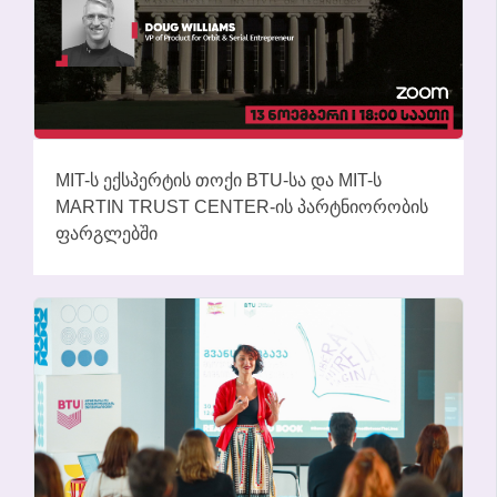
MIT-Ს ᲔᲥᲡᲞᲔᲠᲢᲘᲡ ᲗᲝᲥᲘ BTU-ᲡᲐ ᲓᲐ MIT-Ს
MARTIN TRUST CENTER-ᲘᲡ ᲞᲐᲠᲢᲜᲘᲝᲠᲝᲑᲘᲡ
ᲤᲐᲠᲒᲚᲔᲑᲨᲘ