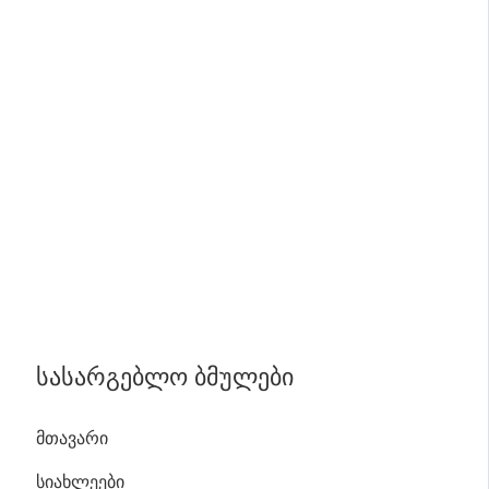
ᲡᲐᲡᲐᲠᲒᲔᲑᲚᲝ ᲑᲛᲣᲚᲔᲑᲘ
ᲛᲗᲐᲕᲐᲠᲘ
ᲡᲘᲐᲮᲚᲔᲔᲑᲘ