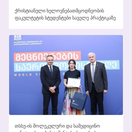
ᲥᲠᲘᲡᲢᲘᲐᲜᲣᲚᲘ ᲮᲔᲚᲝᲕᲜᲔᲑᲐᲗᲛᲪᲝᲓᲜᲔᲝᲑᲘᲡ
ᲤᲐᲙᲣᲚᲢᲔᲢᲘᲡ ᲡᲢᲣᲓᲔᲜᲢᲔᲑᲘ ᲡᲐᲕᲔᲚᲔ ᲞᲠᲐᲥᲢᲘᲙᲐᲖᲔ
ᲗᲡᲡᲣ-ᲘᲡ ᲛᲝᲚᲔᲙᲣᲚᲣᲠᲘ ᲓᲐ ᲡᲐᲛᲔᲓᲘᲪᲘᲜᲝ