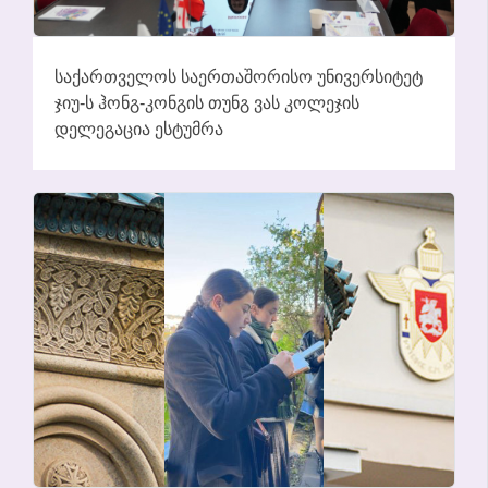
ᲡᲐᲥᲐᲠᲗᲕᲔᲚᲝᲡ ᲡᲐᲔᲠᲗᲐᲨᲝᲠᲘᲡᲝ ᲣᲜᲘᲕᲔᲠᲡᲘᲢᲔᲢ
ᲯᲘᲣ-Ს ᲰᲝᲜᲒ-ᲙᲝᲜᲒᲘᲡ ᲗᲣᲜᲒ ᲕᲐᲡ ᲙᲝᲚᲔᲯᲘᲡ
ᲓᲔᲚᲔᲒᲐᲪᲘᲐ ᲔᲡᲢᲣᲛᲠᲐ