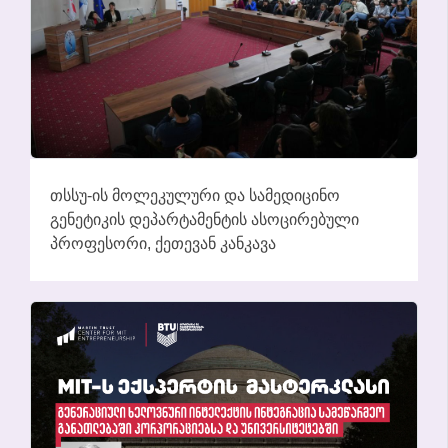
ᲗᲡᲡᲣ-ᲘᲡ ᲛᲝᲚᲔᲙᲣᲚᲣᲠᲘ ᲓᲐ ᲡᲐᲛᲔᲓᲘᲪᲘᲜᲝ
ᲒᲔᲜᲔᲢᲘᲙᲘᲡ ᲓᲔᲞᲐᲠᲢᲐᲛᲔᲜᲢᲘᲡ ᲐᲡᲝᲪᲘᲠᲔᲑᲣᲚᲘ
ᲞᲠᲝᲤᲔᲡᲝᲠᲘ, ᲥᲔᲗᲔᲕᲐᲜ ᲙᲐᲜᲙᲐᲕᲐ