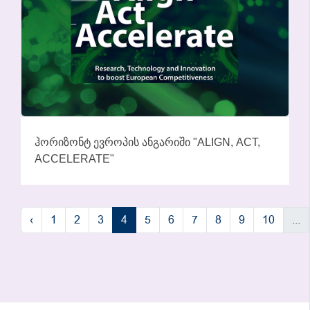
ᲰᲝᲠᲘᲖᲝᲜᲢ ᲔᲕᲠᲝᲞᲘᲡ ᲐᲜᲒᲐᲠᲘᲨᲘ "ALIGN, ACT,
ACCELERATE"
‹
1
2
3
4
5
6
7
8
9
10
...