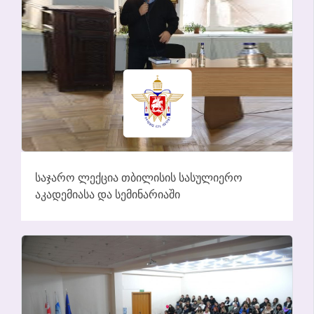
ᲡᲐᲯᲐᲠᲝ ᲚᲔᲥᲪᲘᲐ ᲗᲑᲘᲚᲘᲡᲘᲡ ᲡᲐᲡᲣᲚᲘᲔᲠᲝ
ᲐᲙᲐᲓᲔᲛᲘᲐᲡᲐ ᲓᲐ ᲡᲔᲛᲘᲜᲐᲠᲘᲐᲨᲘ