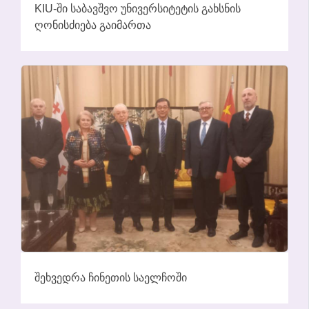
KIU-ᲨᲘ ᲡᲐᲑᲐᲕᲨᲕᲝ ᲣᲜᲘᲕᲔᲠᲡᲘᲢᲔᲢᲘᲡ ᲒᲐᲮᲡᲜᲘᲡ
ᲦᲝᲜᲘᲡᲫᲘᲔᲑᲐ ᲒᲐᲘᲛᲐᲠᲗᲐ
ᲨᲔᲮᲕᲔᲓᲠᲐ ᲩᲘᲜᲔᲗᲘᲡ ᲡᲐᲔᲚᲩᲝᲨᲘ