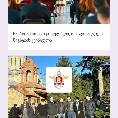
ᲡᲐᲔᲠᲗᲐᲨᲝᲠᲘᲡᲝ ᲧᲝᲕᲔᲚᲬᲚᲘᲣᲠᲘ ᲐᲙᲠᲫᲐᲚᲣᲚᲘ
ᲬᲘᲒᲜᲔᲑᲘᲡ ᲙᲕᲘᲠᲔᲣᲚᲘ