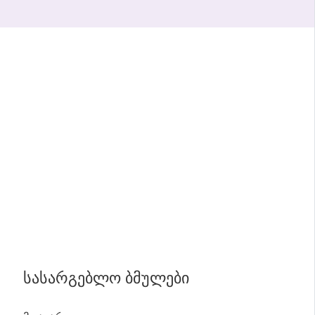
ᲡᲐᲡᲐᲠᲒᲔᲑᲚᲝ ᲑᲛᲣᲚᲔᲑᲘ