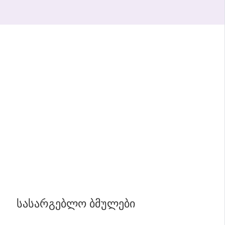
ᲡᲐᲡᲐᲠᲒᲔᲑᲚᲝ ᲑᲛᲣᲚᲔᲑᲘ